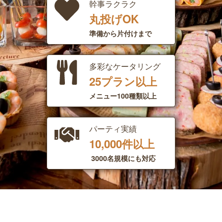
幹事ラクラク
丸投げOK
準備から片付けまで
多彩なケータリング​
25プラン以上
メニュー100種類以上
パーティ実績​​
10,000件以上​
3000名規模にも対応