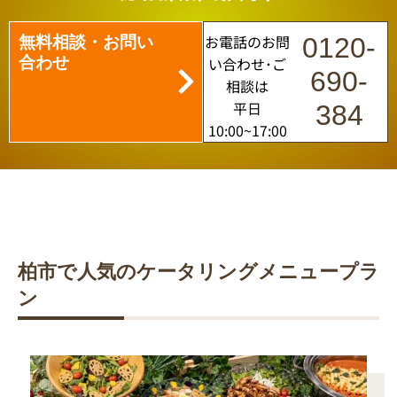
無料相談・お問い
お電話のお問
0120-
合わせ
い合わせ･ご
690-
相談は
平日
384
10:00~17:00
柏市で人気のケータリングメニュープラ
ン