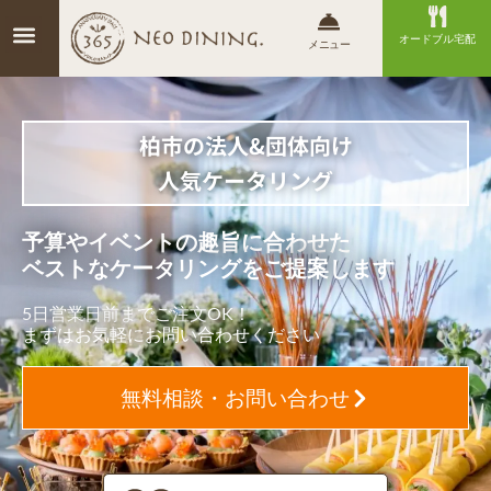
オードブル宅配
メニュー
柏市の法人&団体向け
人気ケータリング
予算やイベントの趣旨に合わせた
ベストなケータリングをご提案します
5日営業日前までご注文OK！
まずはお気軽にお問い合わせください
無料相談・お問い合わせ