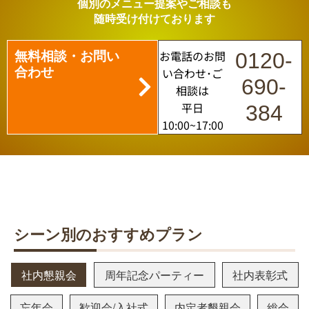
個別のメニュー提案やご相談も
随時受け付けております
無料相談・お問い
お電話のお問
0120-
合わせ
い合わせ･ご
690-
相談は
平日
384
10:00~17:00
シーン別のおすすめプラン
社内懇親会
周年記念パーティー
社内表彰式
忘年会
歓迎会/入社式
内定者懇親会
総会