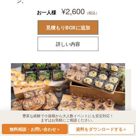
ン。
¥
2,600
お一人様
見積もりBOXに追加
詳しい内容
豊富な経験で小規模から大人数イベントにも安定対応！
まずはお気軽にご相談ください。
無料相談・お問い合わせ＞
資料をダウンロードする＞