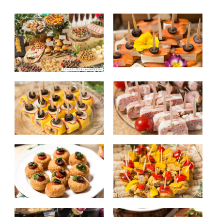
やわらかタンドリーチキンのピンチョス / 新鮮トマトと
ハンバーグのミニハンバーガー / ダイスチーズと３色の
パプリカを練り込んだチーズミートテリーヌのピンチョ
ス / トリュフが香る一口ライスボールコロッケ / 大葉が香
る鳥ささみのフリット / 肉厚燻製合鴨のパストラミとオ
リーブのピンチョス / 野菜のムースで包んだエビとウニ
のテリーヌピンチョス / 明太子パスタの一口カップ盛り /
蒸し鶏のピンチョス～きゅうりとトマトのバンバンジー
仕立て～ / 特製肉厚ローストビーフのピンチョス / サーモ
ンとクリームチーズのピンチョス / シェフのおすすめデ
ザート / スモークサーモンのピンチョス 錦糸卵ロール～
あっさりビネガーの味わい～ / 季節のロールケーキ