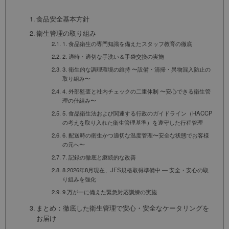
食品安全基本方針
衛生管理の取り組み
1. 食品衛生の専門知識を備えたスタッフ教育の徹底
2. 適時・適切な手洗い＆手袋交換の実施
3. 衛生的な調理環境の維持 〜設備・清掃・異物混入防止の
取り組み〜
4. 外部監査と社内チェックの二重体制 〜安心できる衛生管
理の仕組み〜
5. 食品衛生法および関連する行政のガイドライン（HACCP
の考えを取り入れた衛生管理基準）を遵守した行程管理
6. 配送時の衛生かつ適切な温度管理〜安全な状態でお客様
の元へ〜
7. 記録の徹底と継続的な改善
8.2026年8月現在、JFS規格取得準備中 ― 安全・安心の取
り組みを強化
9.万が一に備えた緊急対応訓練の実施
まとめ：徹底した衛生管理で安心・安全なケータリングを
お届け