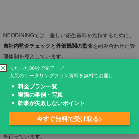
NEODININGでは、厳しい衛生基準を維持するために、
を組み合わせた管
自社内監査チェックと外部機関の監査
理体制を導入しています。
＼たった30秒で完了！／
人気のケータリングプラン資料を無料でお届け
✅ 月
：厨房内の衛生
自社内衛生検査チェック体制の確立
料金プラン一覧
点検を定期的に実施し、改善を行っています。
実際の事例・写真
幹事が失敗しないポイント
✅ 年4回の
定期的な外部衛生監査を受け、外部の専門機
関の指導を受け、ATP検査・ふき取り検査・食材菌検査
今すぐ無料で受け取る>
の他、大手チェーンレベルの目視検査を行い、常に改善
を行っています。