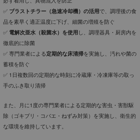
必ず着用し、異物混入を防止
✅
で、調理後の食
ブラストチラー（急速冷却機）の活用
品を素早く適正温度に下げ、細菌の増殖を防ぐ
✅
し、調理器具・厨房内を
電解次亜水（殺菌水）を使用
徹底的に除菌
✅ 専門業者による
を実施し、汚れや菌の
定期的な床清掃
蓄積を防ぐ
✅ 1日複数回の定期的な時刻に冷蔵庫・冷凍庫等の取っ
手のふき取り清掃
また、月に1度の専門業者による定期的な害虫・害獣駆
除（ゴキブリ・コバエ・ねずみ対策）を実施し、衛生的
な環境を維持しています。