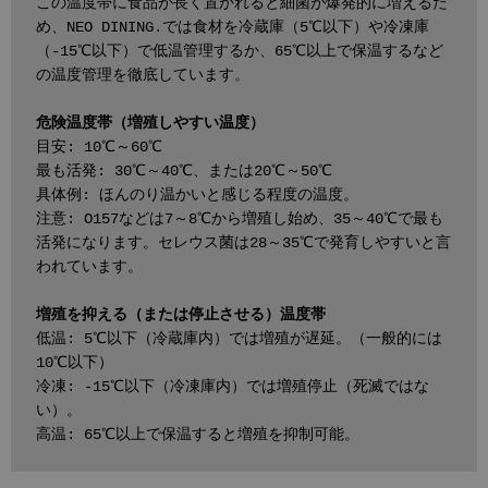
この温度帯に食品が長く置かれると細菌が爆発的に増えるた
め、NEO DINING.では食材を冷蔵庫（5℃以下）や冷凍庫
（-15℃以下）で低温管理するか、65℃以上で保温するなど
の温度管理を徹底しています。
危険温度帯（増殖しやすい温度）
目安: 10℃～60℃
最も活発: 30℃～40℃、または20℃～50℃
具体例: ほんのり温かいと感じる程度の温度。
注意: O157などは7～8℃から増殖し始め、35～40℃で最も
活発になります。セレウス菌は28～35℃で発育しやすいと言
われています。
増殖を抑える（または停止させる）温度帯
低温: 5℃以下（冷蔵庫内）では増殖が遅延。（一般的には
10℃以下）
冷凍: -15℃以下（冷凍庫内）では増殖停止（死滅ではな
い）。
高温: 65℃以上で保温すると増殖を抑制可能。 