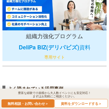
組織力強化プログラム
DeliPa BIZ(デリパビズ)
資料
専用サイト
よく読まれている活用事例
豊富な経験で小規模から大人数イベントにも安定対応！
まずはお気軽にご相談ください。
社内イベント事例6選｜歓迎会・忘年会・懇親会・
無料相談・お問い合わせ＞
資料をダウンロードする＞
周年パーティなど目的別、企画別に紹介