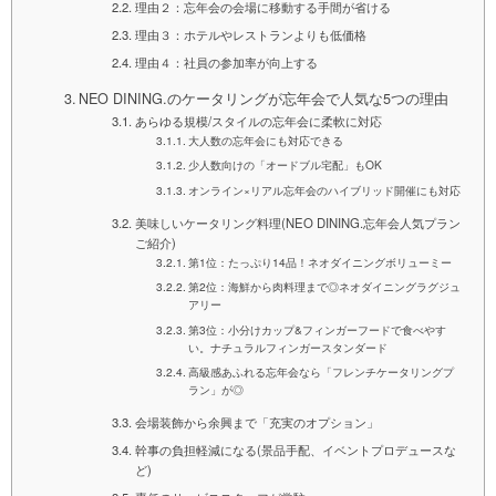
理由２：忘年会の会場に移動する手間が省ける
理由３：ホテルやレストランよりも低価格
理由４：社員の参加率が向上する
NEO DINING.のケータリングが忘年会で人気な5つの理由
あらゆる規模/スタイルの忘年会に柔軟に対応
大人数の忘年会にも対応できる
少人数向けの「オードブル宅配」もOK
オンライン×リアル忘年会のハイブリッド開催にも対応
美味しいケータリング料理(NEO DINING.忘年会人気プラン
ご紹介)
第1位：たっぷり14品！ネオダイニングボリューミー
第2位：海鮮から肉料理まで◎ネオダイニングラグジュ
アリー
第3位：小分けカップ&フィンガーフードで食べやす
い。ナチュラルフィンガースタンダード
高級感あふれる忘年会なら「フレンチケータリングプ
ラン」が◎
会場装飾から余興まで「充実のオプション」
幹事の負担軽減になる(景品手配、イベントプロデュースな
ど)