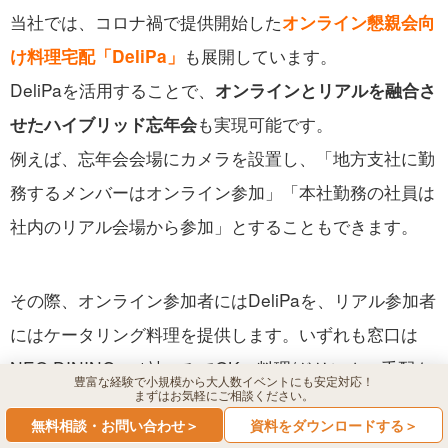
当社では、コロナ禍で提供開始した
オンライン懇親会向
も展開しています。
け料理宅配「DeliPa」
DeliPaを活用することで、
オンラインとリアルを融合さ
も実現可能です。
せたハイブリッド忘年会
例えば、忘年会会場にカメラを設置し、「地方支社に勤
務するメンバーはオンライン参加」「本社勤務の社員は
社内のリアル会場から参加」とすることもできます。
その際、オンライン参加者にはDeliPaを、リアル参加者
にはケータリング料理を提供します。いずれも窓口は
NEO DINING.の1社のみでOK。料理/ドリンクの手配を
豊富な経験で小規模から大人数イベントにも安定対応！
まずはお気軽にご相談ください。
一本化できるので、あちこちに見積もり依頼や段取りの
無料相談・お問い合わせ＞
資料をダウンロードする＞
連絡をする必要もありません。