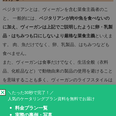
ベジタリアンとは、ヴィーガンを含む菜食主義者のこ
と。 一般的には、
ベジタリアンが肉や魚を食べないの
に加え、ヴィーガンは上記でご説明したように卵・乳製
といえま
品・はちみつも口にしないより厳格な菜食主義
す。 肉、魚だけでなく、卵、乳製品、はちみつなども
食べません。
また、ヴィーガンは食事だけでなく、生活全般（衣料
品、化粧品など）で動物由来の製品の使用を避けること
を意味することも多く、ヴィーガンのライフスタイルは
倫理的な理由、健康上の理由、環境保護の観点から選ば
＼たった30秒で完了！／
れることが多いようです。
人気のケータリングプラン資料を無料でお届け
料金プラン一覧
実際の事例・写真