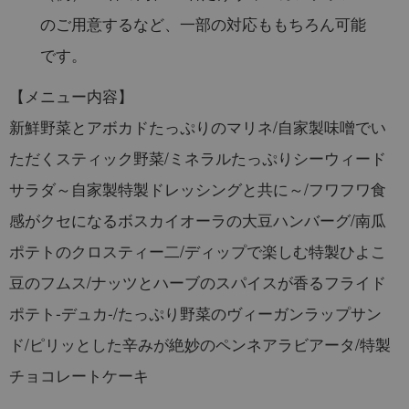
のご用意するなど、一部の対応ももちろん可能
です。
【メニュー内容】
新鮮野菜とアボカドたっぷりのマリネ/自家製味噌でい
ただくスティック野菜/ミネラルたっぷりシーウィード
サラダ～自家製特製ドレッシングと共に～/フワフワ食
感がクセになるボスカイオーラの大豆ハンバーグ/南瓜
ポテトのクロスティー二/ディップで楽しむ特製ひよこ
豆のフムス/ナッツとハーブのスパイスが香るフライド
ポテト‐デュカ‐/たっぷり野菜のヴィーガンラップサン
ド/ピリッとした辛みが絶妙のペンネアラビアータ/特製
チョコレートケーキ