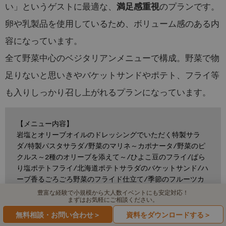
い」というゲストに最適な、
のプランです。
満足感重視
卵や乳製品を使用しているため、ボリューム感のある内
容になっています。
全て野菜中心のベジタリアンメニューで構成。野菜で物
足りないと思いきやバケットサンドやポテト、フライ等
も入りしっかり召し上がれるプランになっています。
【メニュー内容】
岩塩とオリーブオイルのドレッシングでいただく特製サラ
ダ/特製パスタサラダ/野菜のマリネ～カポナータ/野菜のピ
クルス～2種のオリーブを添えて～/ひよこ豆のフライ/ぱら
り塩ポテトフライ/北海道ポテトサラダのバケットサンド/ハ
ーブ香るごろごろ野菜のフライド仕立て/季節のフルーツカ
ップ盛り
豊富な経験で小規模から大人数イベントにも安定対応！
まずはお気軽にご相談ください。
無料相談・お問い合わせ＞
資料をダウンロードする＞