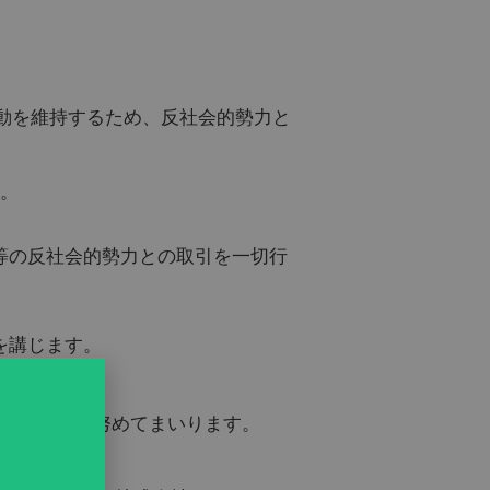
業活動を維持するため、反社会的勢力と
。
等の反社会的勢力との取引を一切行
を講じます。
境の提供に努めてまいります。