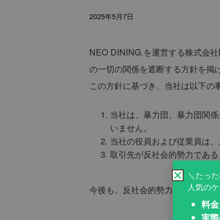
2025年5月7日
NEO DINING.を運営する株
の一切の関係を遮断する方針を掲
この方針に基づき、当社は以下の
当社は、暴力団、暴力団関係
いません。
当社の役員および従業員は、
取引先が反社会的勢力である
＼たった
人気のケ
今後も、反社会的勢力の排除に向
料金
実際