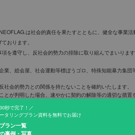
式会社NEOFLAG.は社会的責任を果たすとともに、健全な事
げております。
事項を遵守し、反社会的勢力の排除に取り組んでまいります
企業、総会屋、社会運動等標ぼうゴロ、特殊知能暴力集団
反社会的勢力との関係を持たないことを確約いたします。
ことが判明した場合、速やかに契約の解除等の適切な措置
30秒で完了！／
ータリングプラン資料を無料でお届け
けた取り組みを継続し、皆様に安心してご利用いただける環
プラン一覧
の事例・写真