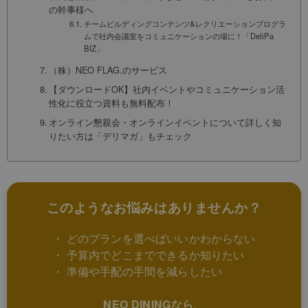
の幹事様へ
チームビルディングコンテンツ&レクリエーションプログラ
ムで社内会議室をコミュニケーションの場に！「DeliPa
BIZ」
（株）NEO FLAG.のサービス
【ダウンロードOK】社内イベントやコミュニケーション活
性化に役立つ資料も無料配布！
オンライン懇親会・オンラインイベントについて詳しく知
りたい方は「デリマガ」もチェック
このようなお悩みはありませんか？
・ どのプランを選べばいいかわからない
・ 予算内でどこまでできるか知りたい
・ 準備や手配の手間を減らしたい
NEO DININGなら、