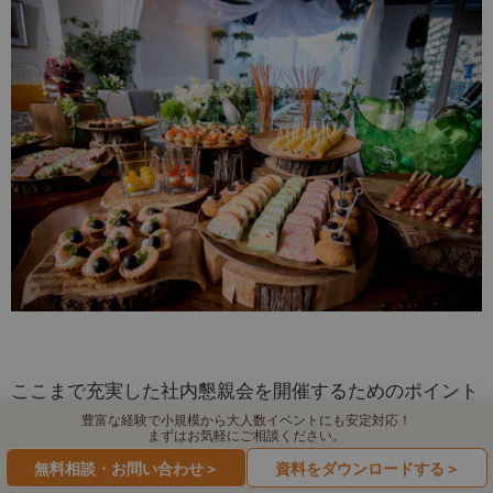
ここまで充実した社内懇親会を開催するためのポイント
豊富な経験で小規模から大人数イベントにも安定対応！
について詳しくご説明しました。興味深く読んでくださ
まずはお気軽にご相談ください。
った幹事様の中には、さまざまな課題を抱えている方も
無料相談・お問い合わせ＞
資料をダウンロードする＞