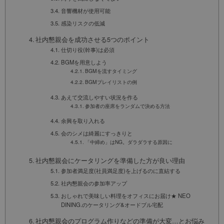
音響機材が使用可能
感染リスクの低減
社内懇親会を成功させる5つのポイント
仕切り役(幹事)は必須
BGMを用意しよう
BGMを流すタイミング
BGMプレイリストの例
あえて交流しやすい状況を作る
参加者の座席をランダムで決める方法
余興を取り入れる
会のシメは綺麗にすっきりと
「中締め」はNG。ダラダラする原因に
社内懇親会にケータリングを準備した方が良い理由
参加者満足度(社員満足度)を上げるのに直結する
社内懇親会の参加率アップ
おしゃれで美味しい料理をオフィスにお届け★ NEO
DINING.のケータリング&オードブル宅配
社内懇親会のプログラム作りなどの準備が大変…とお悩み